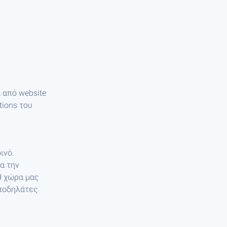
 από website
tions του
ινό.
α την
Η χώρα μας
 ποδηλάτες