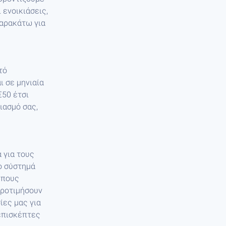
 ενοικιάσεις,
παρακάτω για
τό
ι σε μηνιαία
€50 έτσι
ιασμό σας,
 για τους
ο σύστημά
ύπους
προτιμήσουν
ίες μας για
 επισκέπτες