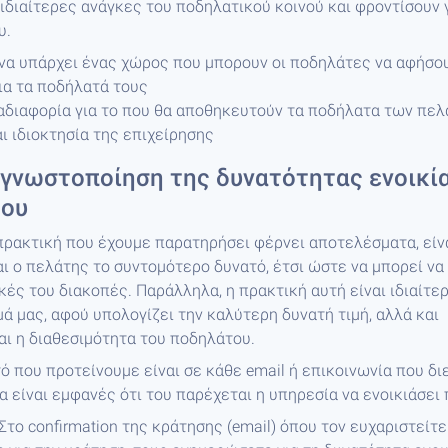
 ιδιαίτερες ανάγκες του ποδηλατικού κοινού και φροντίσουν 
υ.
να υπάρχει ένας χώρος που μπορουν οι ποδηλάτες να αφήσο
α τα ποδήλατά τους
αδιαφορία για το που θα αποθηκευτούν τα ποδήλατα των πε
αι ιδιοκτησία της επιχείρησης
 γνωστοποίηση της δυνατότητας ενοικί
του
ρακτική που έχουμε παρατηρήσει φέρνει αποτελέσματα, είνα
 ο πελάτης το συντομότερο δυνατό, έτσι ώστε να μπορεί να
κές του διακοπές. Παράλληλα, η πρακτική αυτή είναι ιδιαίτε
μά μας, αφού υπολογίζει την καλύτερη δυνατή τιμή, αλλά και
ι η διαθεσιμότητα του ποδηλάτου.
 που προτείνουμε είναι σε κάθε email ή επικοινωνία που δι
α είναι εμφανές ότι του παρέχεται η υπηρεσία να ενοικιάσει
Στο confirmation της κράτησης (email) όπου τον ευχαριστείτε