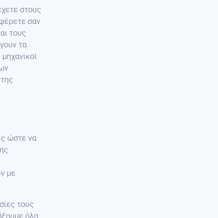
ρέχετε στους
σφέρετε σαν
και τους
γουν τα
 μηχανικοί
των
 της
ες ώστε να
σης
ν με
σίες τους
άξουμε όλα