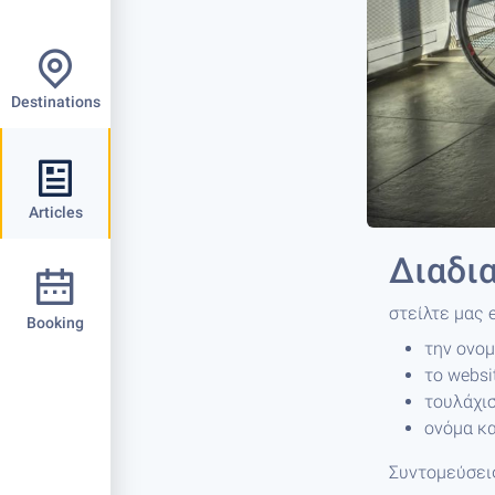
Destinations
Articles
Διαδι
στείλτε μας 
Booking
την ονομ
το websi
τουλάχι
ονόμα κ
Συντομεύσει