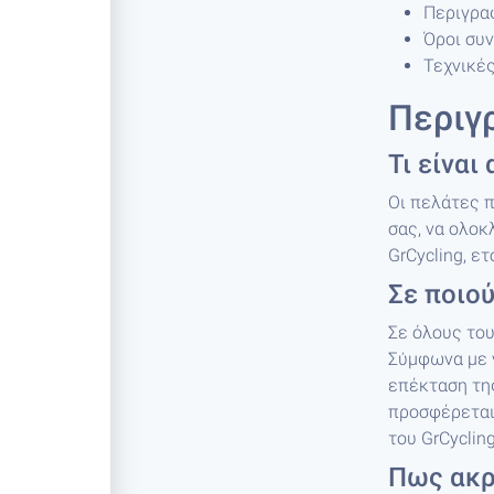
Περιγρα
Όροι συ
Τεχνικέ
Περιγ
Τι είναι
Οι πελάτες π
σας, να ολοκ
GrCycling, ε
Σε ποιού
Σε όλους του
Σύμφωνα με γ
επέκταση τη
προσφέρεται 
του GrCyclin
Πως ακρ