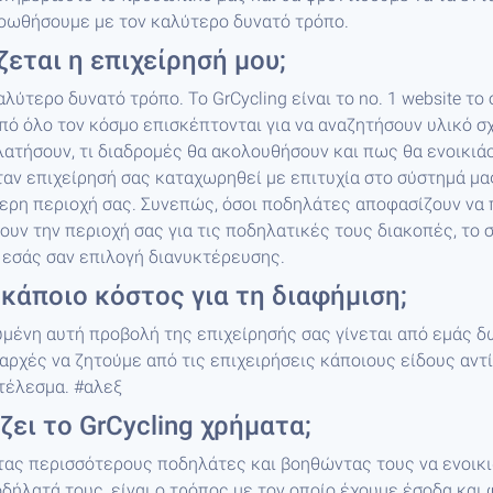
ροωθήσουμε με τον καλύτερο δυνατό τρόπο.
εται η επιχείρησή μου;
αλύτερο δυνατό τρόπο. Το GrCycling είναι το no. 1 website το
ό όλο τον κόσμο επισκέπτονται για να αναζητήσουν υλικό σχ
ατήσουν, τι διαδρομές θα ακολουθήσουν και πως θα ενοικιά
αν επιχείρησή σας καταχωρηθεί με επιτυχία στο σύστημά μα
τερη περιοχή σας. Συνεπώς, όσοι ποδηλάτες αποφασίζουν να
ουν την περιοχή σας για τις ποδηλατικές τους διακοπές, το 
 εσάς σαν επιλογή διανυκτέρευσης.
κάποιο κόστος για τη διαφήμιση;
υμένη αυτή προβολή της επιχείρησής σας γίνεται από εμάς δ
 αρχές να ζητούμε από τις επιχειρήσεις κάποιους είδους αντίτ
τέλεσμα. #αλεξ
ει το GrCycling χρήματα;
ας περισσότερους ποδηλάτες και βοηθώντας τους να ενοικ
δήλατά τους, είναι ο τρόπος με τον οποίο έχουμε έσοδα και