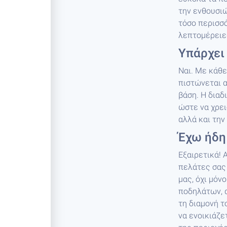
την ενθουσιώ
τόσο περισσό
λεπτομέρειε
Υπάρχει 
Ναι. Με κάθ
πιστώνεται α
βάση. Η διαδ
ώστε να χρει
αλλά και τη
Έχω ήδη
Εξαιρετικά! 
πελάτες σας 
μας, όχι μόν
ποδηλάτων, 
τη διαμονή τ
να ενοικιάζε