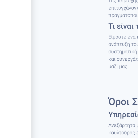
της περιοχής
επιτυγχάνοντ
πραγματοποι
Τι είναι 
Είμαστε ένα 
ανάπτυξη του
συστηματική
και συνεργάτ
μαζί μας.
Όροι 
Υπηρεσί
Ανεξάρτητα μ
κουλτούρας ε