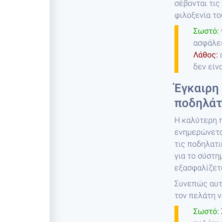
σέβονται τις
φιλοξενία το
Σωστό:
ασφάλει
Λάθος:
δεν είν
Έγκαιρη
ποδηλά
Η καλύτερη π
ενημερώνεται
τις ποδηλατι
για το σύστη
εξασφαλίζετα
Συνεπώς αυτό
τον πελάτη ν
Σωστό: