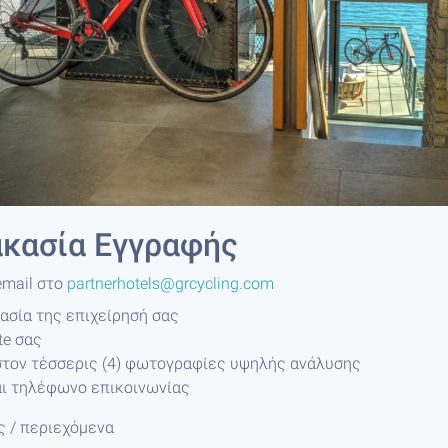
ακασία Εγγραφής
email στο
partnerhotels@grcycling.com
ασία της επιχείρησή σας
te σας
στον τέσσερις (4) φωτογραφίες υψηλής ανάλυσης
αι τηλέφωνο επικοινωνίας
ς / περιεχόμενα