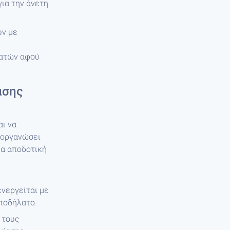
για την άνετη
υν με
λατών αφού
ασης
ι να
 οργανώσει
ρα αποδοτική
ενεργείται με
 ποδήλατο.
 τους