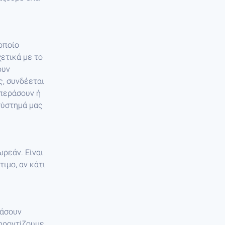
 οποίο
ετικά με το
ουν
ς, συνδέεται
 περάσουν ή
σύστημά μας
ωρεάν. Είναι
ιμο, αν κάτι
ιάσουν
 φροντίζουμε