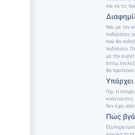
και να τις π
Διαφημίζ
Ναι, με τον κ
ποδηλάτες απ
πού θα ποδηλ
ποδήλατο. Ότ
με την ευρύ
έστω, επιλεξ
θα προτείνει
Υπάρχει 
Όχι. Η στοχε
ενάντια στις
δεν έχει απο
Πώς βγάζ
Εξυπηρετώντ
εύκολα τα πο