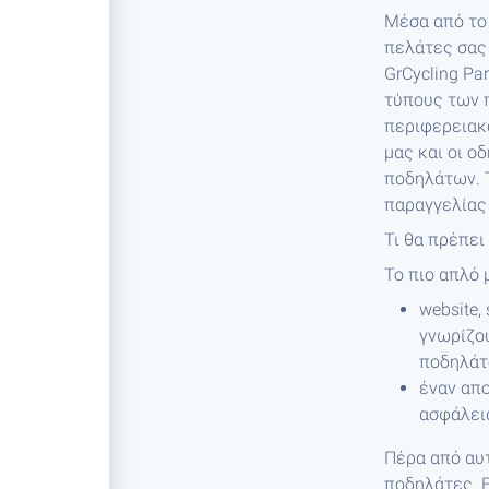
Μέσα από το 
πελάτες σας 
GrCycling Pa
τύπους των π
περιφερειακά
μας και οι ο
ποδηλάτων. 
παραγγελίας 
Τι θα πρέπει
Το πιο απλό 
website,
γνωρίζο
ποδηλάτ
έναν απ
ασφάλεια
Πέρα από αυτ
ποδηλάτες. 